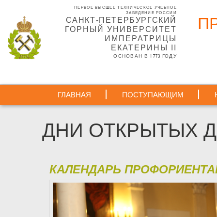
Перейти
ПЕРВОЕ ВЫСШЕЕ ТЕХНИЧЕСКОЕ УЧЕБНОЕ
к
ЗАВЕДЕНИЕ РОССИИ
П
САНКТ-ПЕТЕРБУРГСКИЙ
основному
ГОРНЫЙ УНИВЕРСИТЕТ
содержанию
ИМПЕРАТРИЦЫ
ЕКАТЕРИНЫ II
ОСНОВАН В 1773 ГОДУ
ГЛАВНАЯ
ПОСТУПАЮЩИМ
ДНИ ОТКРЫТЫХ 
КАЛЕНДАРЬ ПРОФОРИЕНТ