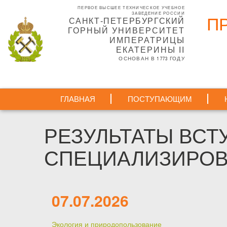
Перейти
ПЕРВОЕ ВЫСШЕЕ ТЕХНИЧЕСКОЕ УЧЕБНОЕ
к
ЗАВЕДЕНИЕ РОССИИ
П
САНКТ-ПЕТЕРБУРГСКИЙ
основному
ГОРНЫЙ УНИВЕРСИТЕТ
содержанию
ИМПЕРАТРИЦЫ
ЕКАТЕРИНЫ II
ОСНОВАН В 1773 ГОДУ
ГЛАВНАЯ
ПОСТУПАЮЩИМ
РЕЗУЛЬТАТЫ ВС
СПЕЦИАЛИЗИРОВ
07.07.2026
Экология и природопользование