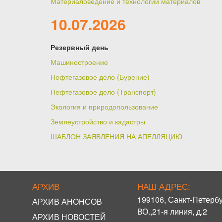
Материаловедение и технологии материалов
10.07.2026
Резервный день
Машиностроение
Нефтегазовое дело (Бурение)
Нефтегазовое дело (Транспорт)
Экология и природопользование
Землеустройство и кадастры
ШАБЛОН ЗАЯВЛЕНИЯ НА АПЕЛЛЯЦИЮ
АРХИВ
НАШ АДРЕС:
199106, Санкт-Петербу
АРХИВ АНОНСОВ
ВО.,21-я линия, д.2
АРХИВ НОВОСТЕЙ